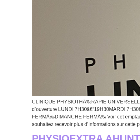
CLINIQUE PHYSIOTHÃ‰RAPIE UNIVERSELLE F
d’ouverture LUNDI 7H30â€“19H30MARDI 7H
FERMÃ‰DIMANCHE FERMÃ‰ Voir cet emplaceme
souhaitez recevoir plus d’informations sur cette
PHYSIOEXTRA AHUNT