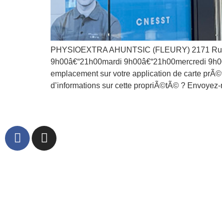
PHYSIOEXTRA AHUNTSIC (FLEURY) 2171 Rue Fle
9h00â€“21h00mardi 9h00â€“21h00mercredi 9h0
emplacement sur votre application de carte pr
d’informations sur cette propriÃ©tÃ© ? Envoyez-