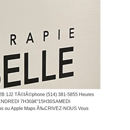
J2 TÃ©lÃ©phone (514) 381-5855 Heures
VENDREDI 7H30â€“15H30SAMEDI
Maps ou Apple Maps Ã‰CRIVEZ-NOUS Vous