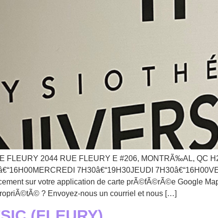
LEURY 2044 RUE FLEURY E #206, MONTRÃ‰AL, QC H2B 1
30â€“16H00MERCREDI 7H30â€“19H30JEUDI 7H30â€“16H00
nt sur votre application de carte prÃ©fÃ©rÃ©e Google 
 propriÃ©tÃ© ? Envoyez-nous un courriel et nous […]
SIC (FLEURY)