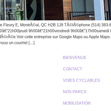
ury E, MontrÃ©al, QC H2B 1J9 TÃ©lÃ©phone (514) 383-838
0â€“21h00jeudi 9h00â€“21h00vendredi 9h00â€“17h00samedi
Ã©fÃ©rÃ©e Voir cette entreprise sur Google Maps ou Apple M
nous un courriel […]
BIENVENUE
CONTACT
VOIES CYCLABLES
NOS PARCS
MOBILISATION