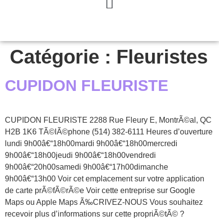
Catégorie :
Fleuristes
CUPIDON FLEURISTE
CUPIDON FLEURISTE 2288 Rue Fleury E, MontrÃ©al, QC
H2B 1K6 TÃ©lÃ©phone (514) 382-6111 Heures d’ouverture
lundi 9h00â€“18h00mardi 9h00â€“18h00mercredi
9h00â€“18h00jeudi 9h00â€“18h00vendredi
9h00â€“20h00samedi 9h00â€“17h00dimanche
9h00â€“13h00 Voir cet emplacement sur votre application
de carte prÃ©fÃ©rÃ©e Voir cette entreprise sur Google
Maps ou Apple Maps Ã‰CRIVEZ-NOUS Vous souhaitez
recevoir plus d’informations sur cette propriÃ©tÃ© ?